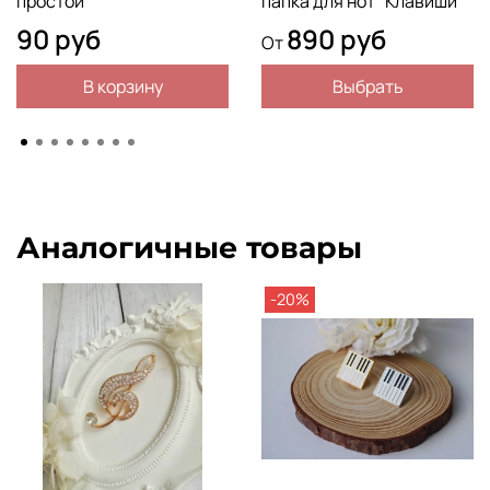
простой
папка для нот "Клавиши"
90 руб
890 руб
От
В корзину
Выбрать
Аналогичные товары
-20%