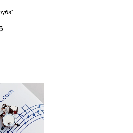
руба"
б