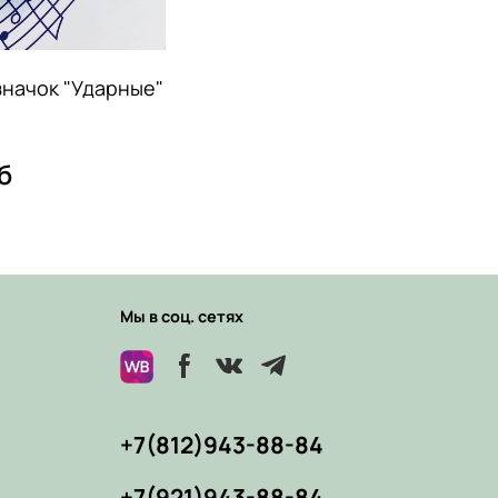
значок "Ударные"
б
Мы в соц. сетях
+7(812)943-88-84
+7(921)943-88-84