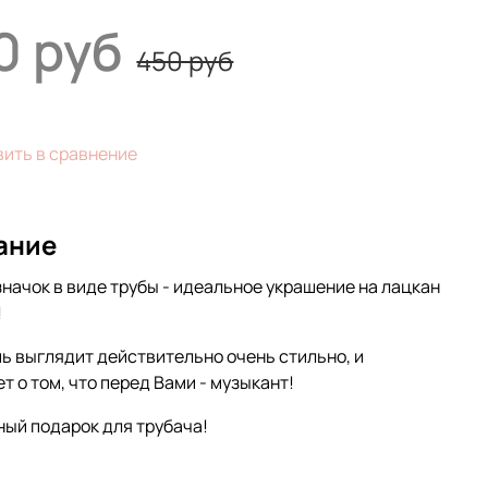
0 руб
450 руб
ить в сравнение
ание
значок в виде трубы - идеальное украшение на лацкан
!
ь выглядит действительно очень стильно, и
т о том, что перед Вами - музыкант!
ый подарок для трубача!