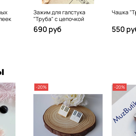
ных
Зажим для галстука
Чашка "Т
леек
"Труба" с цепочкой
690 руб
550 ру
ы
-20%
-20%