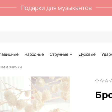
Подарки для музыкантов
лавишные
Народные
Струнные
Духовые
Удар
ши и значки
Бро