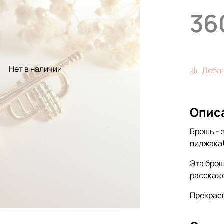
36
Нет в наличии
Добав
Опис
Брошь - 
пиджака
Эта брош
расскаже
Прекрасн