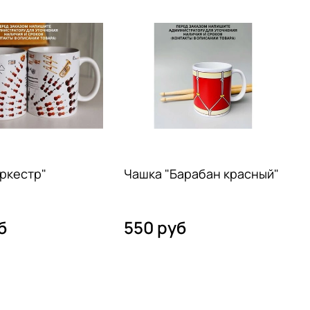
ркестр"
Чашка "Барабан красный"
Ч
б
550 руб