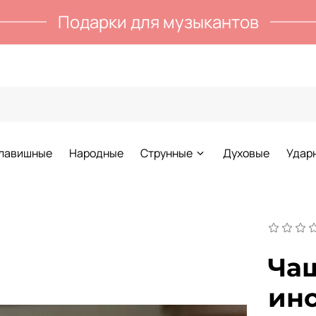
Подарки для музыкантов
лавишные
Народные
Струнные
Духовые
Удар
Ча
ин