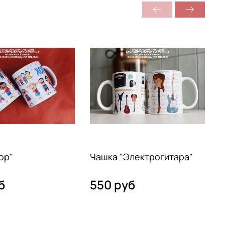
ор"
Чашка "Электрогитара"
Ч
б
550 руб