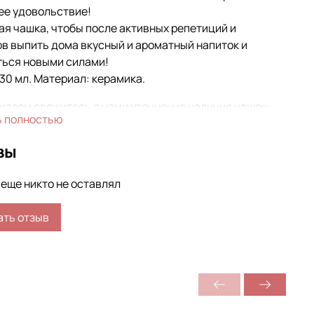
ее удовольствие!
я чашка, чтобы после активных репетиций и
в выпить дома вкусный и ароматный напиток и
ться новыми силами!
30 мл. Материал: керамика.
казом свяжитесь с нами уточнения наличия чашек:
ь полностью
ите нам
https://vk.com/i_muzbutik
вы
ите нам по тел. +7(812)943-88-84
пишите нам в WhatsApp: +79219438884
еще никто не оставлял
готовить любое количество чашек под заказ.
ать отзыв