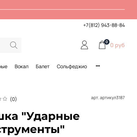
+7(812) 943-88-84
0
0 руб
ные
Вокал
Балет
Сольфеджио
арт.
артикул3187
(0)
шка "Ударные
струменты"