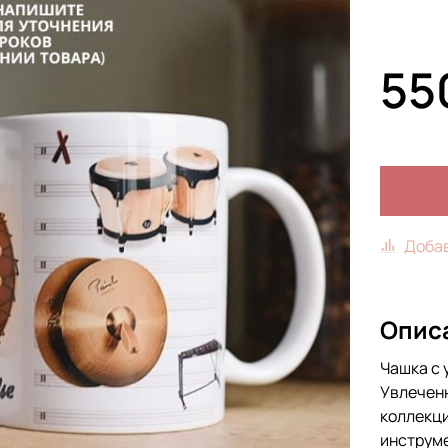
55
Добав
Опис
Чашка с 
Увлечен
коллекц
инструме