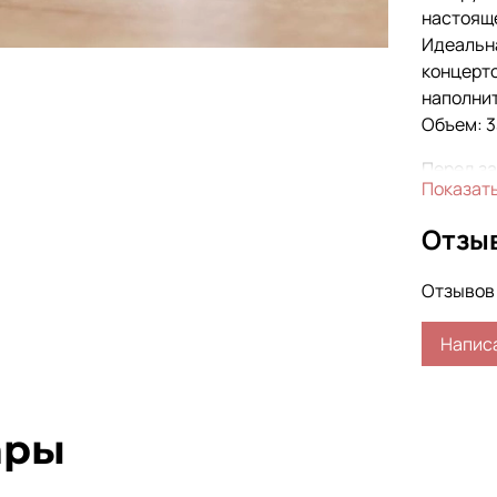
настоящ
Идеальна
концерто
наполни
Объем: 3
Перед за
Показат
- напиш
Отзы
- позвон
- или на
Отзывов 
Можем из
Напис
ары