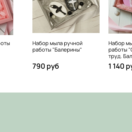
боты
Набор мыла ручной
Набор м
работы "Балерины"
работы "
труд. Ба
790 руб
1 140 р