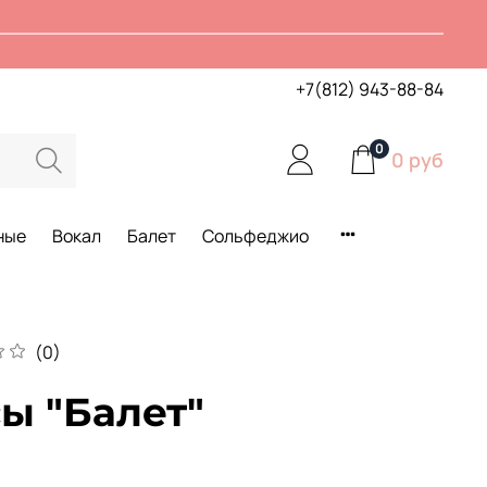
+7(812) 943-88-84
0
0 руб
ные
Вокал
Балет
Сольфеджио
(0)
ы "Балет"