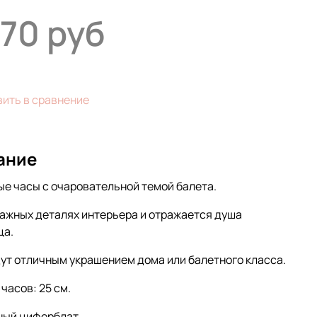
970 руб
ить в сравнение
ание
е часы с очаровательной темой балета.
важных деталях интерьера и отражается душа
ца.
ут отличным украшением дома или балетного класса.
часов: 25 см.
ный циферблат.