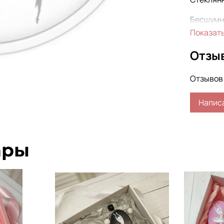
Бесшумн
Показат
Отзы
Отзывов 
Напис
ары