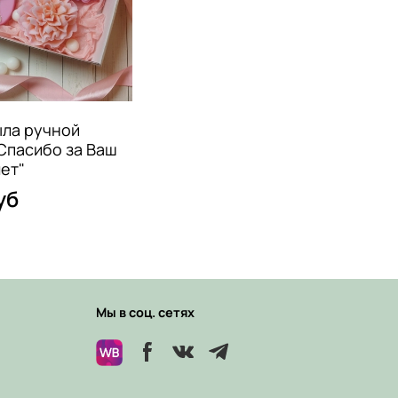
ыла ручной
Спасибо за Ваш
лет"
уб
Мы в соц. сетях