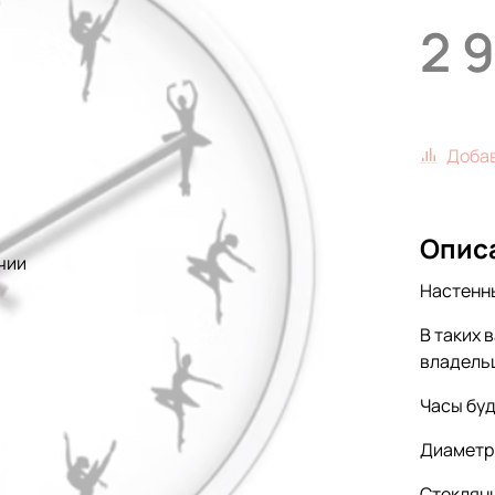
2 
Добав
Опис
чии
Настенны
В таких 
владель
Часы буд
Диаметр 
Стеклян