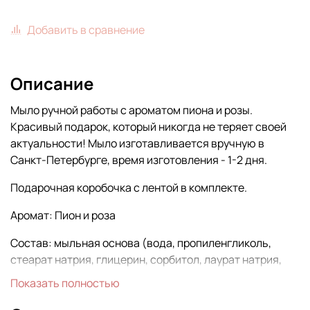
Добавить в сравнение
Описание
Мыло ручной работы с ароматом пиона и розы.
Красивый подарок, который никогда не теряет своей
актуальности! Мыло изготавливается вручную в
Санкт-Петербурге, время изготовления - 1-2 дня.
Подарочная коробочка с лентой в комплекте.
Аромат: Пион и роза
Состав: мыльная основа (вода, пропиленгликоль,
стеарат натрия, глицерин, сорбитол, лаурат натрия,
лаурет сульфат натрия, динатрия лаурет,
Показать полностью
сульфосукцинат, тетранатрия этидронат),
косметический пигмент, косметическая отдушка,