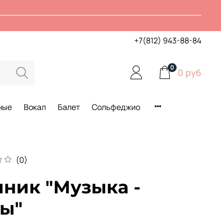
+7(812) 943-88-84
0
0 руб
ные
Вокал
Балет
Сольфеджио
(0)
ник "Музыка -
ты"