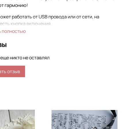
ют гармонию!
ожет работать от USB провода или от сети, на
есть кнопка включения.
ь полностью
кте с ночником идет USB провод.
вы
19*19*3 см.
еще никто не оставлял
ать отзыв