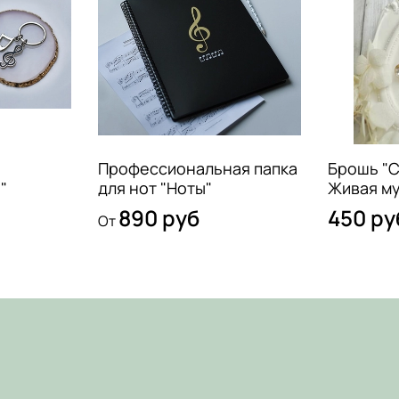
Профессиональная папка
Брошь "С
"
для нот "Ноты"
Живая му
890 руб
450 ру
От