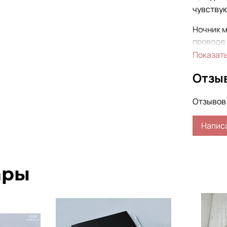
чувству
Ночник м
проводе 
Показат
В компле
Отзы
Размер: 
Отзывов 
Напис
ары