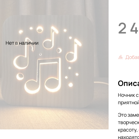
2 
Нет в наличии
Добав
Опис
Ночник с
приятно
Это заме
творческ
красоту,
находятс