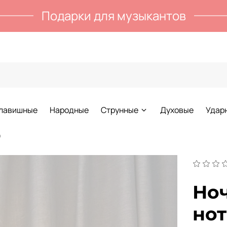
Подарки для музыкантов
лавишные
Народные
Струнные
Духовые
Удар
ю
Ноч
но