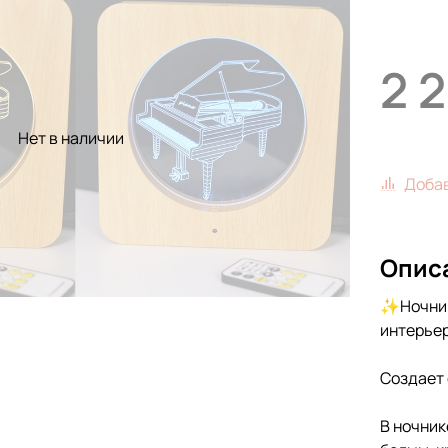
2 
Нет в наличии
Добав
Опис
✨Ночник 
интерье
Создает
В ночник