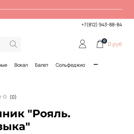
+7(812) 943-88-84
0
0 руб
ные
Вокал
Балет
Сольфеджио
(0)
ник "Рояль.
зыка"