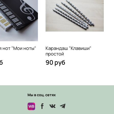
я нот "Мои ноты"
Карандаш "Клавиши"
простой
д
б
90 руб
О
Мы в соц. сетях