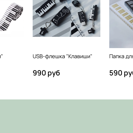
и"
USB-флешка "Клавиши"
Папка дл
990 руб
590 ру