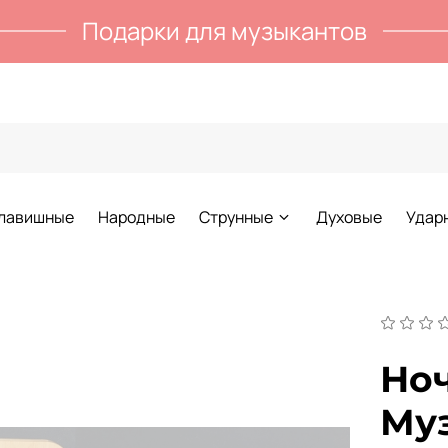
Подарки для музыкантов
лавишные
Народные
Струнные
Духовые
Удар
Ноч
Му