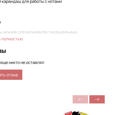
й карандаш для работы с нотами
а
ь нужное для музыканта с музыкальным
ением!
ь полностью
е приятный тематический сюрприз, удивите
вы
ем!
еще никто не оставлял
ать отзыв