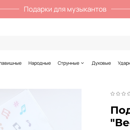
Подарки для музыкантов
лавишные
Народные
Струнные
Духовые
Удар
По
"В