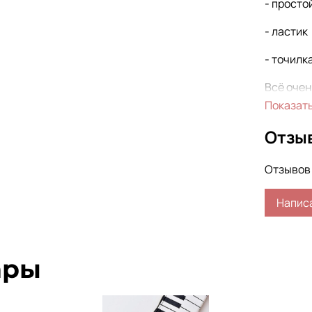
- просто
- ластик
- точилк
Всё очен
вдохнов
Показат
Сделайт
Отзы
внимани
Отзывов 
Напис
ары