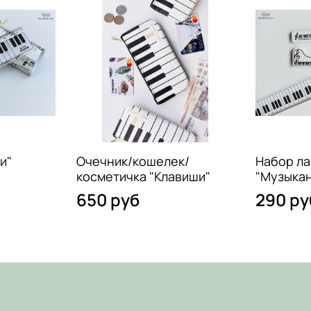
и"
Очечник/кошелек/
Набор ла
косметичка "Клавиши"
"Музыкан
650 руб
290 ру