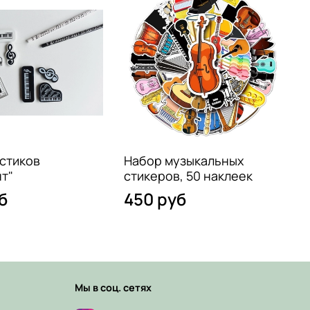
стиков
Набор музыкальных
т"
стикеров, 50 наклеек
к
б
450 руб
Мы в соц. сетях