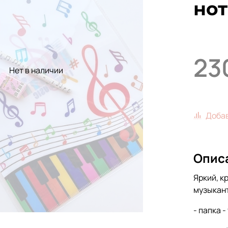
но
23
Нет в наличии
Добав
Опис
Яркий, к
музыкант
- папка 