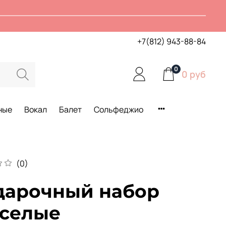
+7(812) 943-88-84
0
0 руб
ные
Вокал
Балет
Сольфеджио
(0)
дарочный набор
еселые