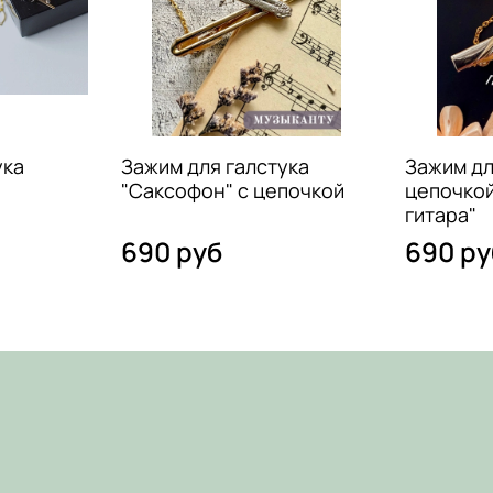
ука
Зажим для галстука
Зажим дл
"Саксофон" с цепочкой
цепочкой
гитара"
690 руб
690 ру