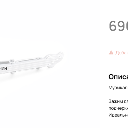
69
Добав
чии
Опис
Музыкаль
Зажим д
подчеркн
Идеально