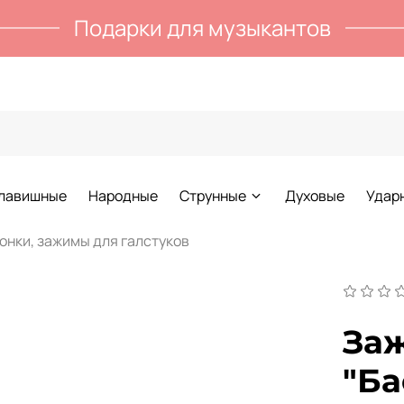
Подарки для музыкантов
лавишные
Народные
Струнные
Духовые
Удар
онки, зажимы для галстуков
Заж
"Ба