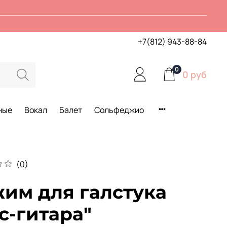
+7(812) 943-88-84
0
0 руб
ные
Вокал
Балет
Сольфеджио
(0)
им для галстука
с-гитара"