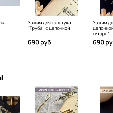
ука
Зажим для галстука
Зажим дл
"Труба" с цепочкой
цепочкой
гитара"
690 руб
690 ру
ы