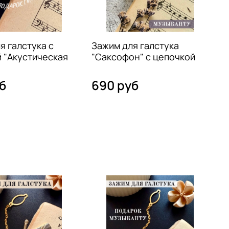
я галстука с
Зажим для галстука
З
 "Акустическая
"Саксофон" с цепочкой
"
б
690 руб