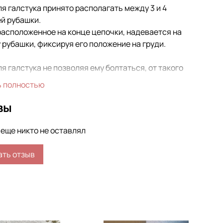
я галстука принято располагать между 3 и 4
й руб
ашки.
расположенное на конце цепочки, надевается на
 рубашки, фиксируя его положение на груди.
я галстука не позволяя ему болтаться, от такого
о решения внешний вид остается безупречным даже
ь полностью
 активных движений.
вы
еще никто не оставлял
ать отзыв