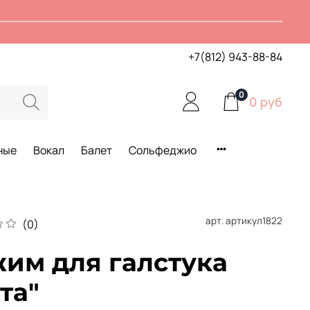
+7(812) 943-88-84
0
0 руб
ные
Вокал
Балет
Сольфеджио
арт.
артикул1822
(0)
им для галстука
та"