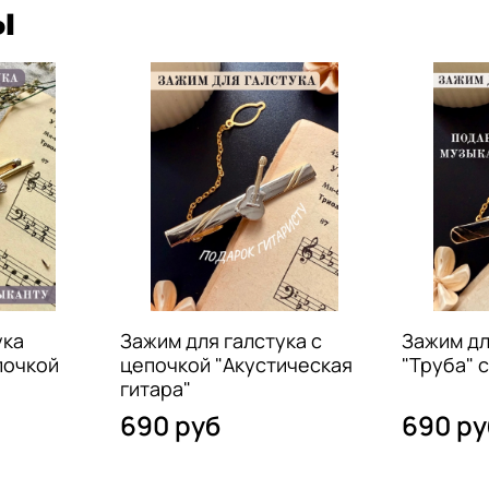
ы
ука
Зажим для галстука с
Зажим дл
почкой
цепочкой "Акустическая
"Труба" 
гитара"
690 руб
690 ру