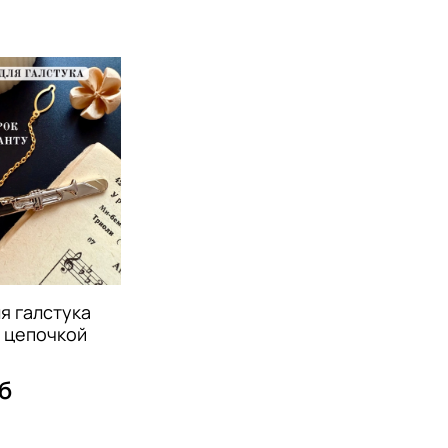
я галстука
с цепочкой
б