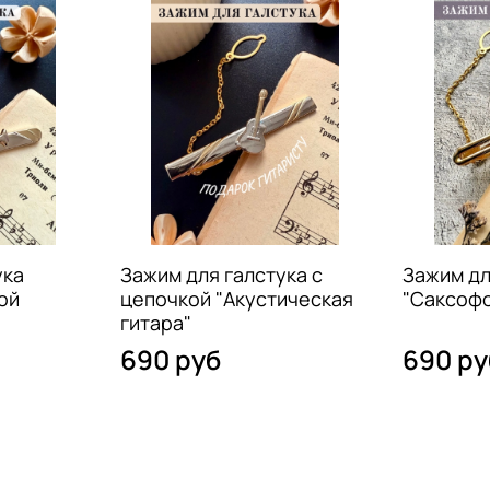
ука
Зажим для галстука с
Зажим дл
ой
цепочкой "Акустическая
"Саксофо
гитара"
690 руб
690 ру