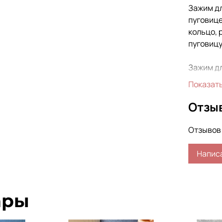
Зажим дл
пуговице
кольцо, 
пуговицу
Зажим дл
простог
Показат
по время
Отзы
Отзывов 
Напис
ары