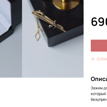
69
Добав
Опис
Зажим дл
который 
безупреч