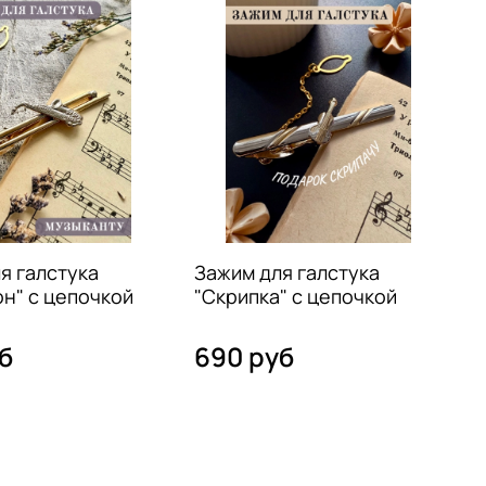
я галстука
Зажим для галстука
н" с цепочкой
"Скрипка" с цепочкой
б
690 руб