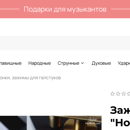
Подарки для музыкантов
лавишные
Народные
Струнные
Духовые
Удар
онки, зажимы для галстуков
Заж
"Но